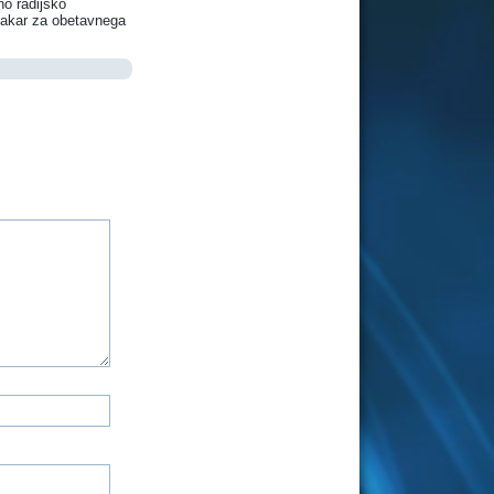
no radijsko
Mlakar za obetavnega