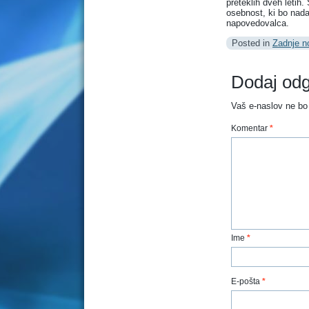
preteklih dveh letih.
osebnost, ki bo nada
napovedovalca.
Posted in
Zadnje n
Dodaj od
Vaš e-naslov ne bo 
Komentar
*
Ime
*
E-pošta
*