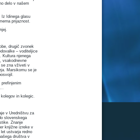
eno delo v našem
. Iz Idinega glasu
merna prijaznost.
njej.
lobe, drugič zvonek
edovalke – voditeljice
. Kultura njenega
va, vsakodnevne
 se zna vživeti v
rja. Marsikomu se je
osvojil.
 prefinjenim
a …
 kolegov in kolegic.
daje v Uredništvu za
 do slovenskega
stike. Znanje
er knjižne izreke v
et ustvarja redno
našega društva v