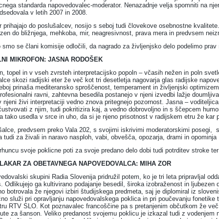
licnega standarda napovedovalec-moderator. Nenazadnje velja spomniti na nj
edsedovala v letih 2007 in 2008.
r prihajajo do poslušalcev, nosijo s seboj tudi človekove osebnostne kvalitete
ezen do bližnjega, mehkoba, mir, neagresivnost, prava mera in predvsem neiz
 smo se člani komisije odločili, da nagrado za življenjsko delo podelimo prav 
LNI MIKROFON: JASNA RODOŠEK
n, topel in v vseh zvrsteh interpretacijsko popoln – včasih
nežen in poln svet
lce skozi radijski eter že več kot tri desetletja nagovarja glas radijske napov
boj prinaša mediteransko sproščenost, temperament in življenjski optimizem
profesionalni ravni, zahtevna besedila postanejo v njeni izvedbi lažje doumlji
 njeni živi interpretaciji vedno znova pritegnejo pozornost. Jasna – voditeljica
ustvovati z njim, tudi pokritizira kaj, a vedno dobrovoljno in s ščepcem humo
 tako usedla v srce in uho, da si je njeno prisotnost v radijskem etru že kar p
ušalce, predvsem preko Vala 202, s svojimi iskrivimi moderatorskimi posegi, s
a tudi za živali in naravo nasploh, vabi, obvešča, opozarja, drami in opominj
rhuncu svoje poklicne poti za svoje predano delo dobi tudi potrditev stroke ter
MLAKAR ZA OBETAVNEGA NAPOVEDOVALCA: MIHA ZOR
dovalski skupini Radia Slovenija pridružil potem, ko je tri leta pripravljal od
. Odlikujejo ga kultivirano podajanje besedil, široka izobraženost in ljubezen
o botrovala že njegovi izbiri študijskega predmeta, saj je diplomiral iz sloveni
no služi pri opravljanju napovedovalskega poklica in pri poučevanju fonetike t
ru RTV SLO. Kot poznavalec francoščine pa s pretanjenim občutkom že več l
ute za šanson. Veliko predanost svojemu poklicu je izkazal tudi z vodenjem 