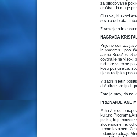
za pridobivanje pok
društvu, ki mu je pr
Glasovi, ki skozi ete
sevajo dobrota, ljub
Z veseljem in enotno
NAGRADA KRISTA
Prijetno domač, jase
in prodoren – posluša
Jasne Rodošek. S se
govora je na visoki 
radijske vsebine pa v
kožo poslušalca, soč
njena radijska podoba
V zadnjih letih posl
občutkom za ljudi, p
Zato je prav, da na v
PRIZNANJE ANE 
Miha Zor se je napove
kulturo Programa Ars
jezika, ki je nedvomn
slovenščine mu odlič
Izobraževalnem Cent
tedensko oddajo Min