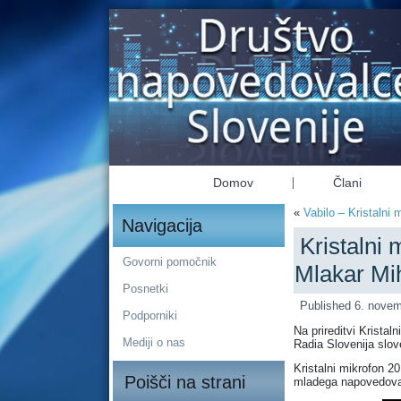
Domov
Člani
«
Vabilo – Kristalni 
Navigacija
Kristalni 
Govorni pomočnik
Mlakar Mi
Posnetki
Published
6. novem
Podporniki
Na prireditvi Kristal
Mediji o nas
Radia Slovenija slov
Kristalni mikrofon 2
Poišči na strani
mladega napovedovalc