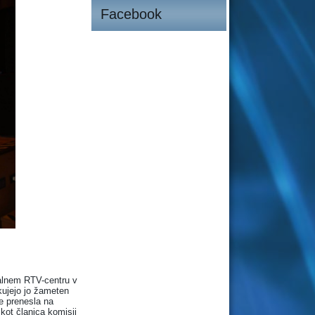
Facebook
nalnem RTV-centru v
kujejo jo žameten
je prenesla na
 kot članica komisij