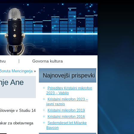
tvu
Govorna kultura
 Boruta Mencingerja
»
Najnovejši prispevki
anje Ane
Prireditev Kristalni mikrofon
2023 – Vabilo
Kristalni mikrofon 2023 –
javni razpis
 Slovenije v Studiu 14
Kristalni mikrofon 2019
Kristalni mikrofon 2016
lakar za obetavnega
Sedemdeset let Milanke
Bavcon