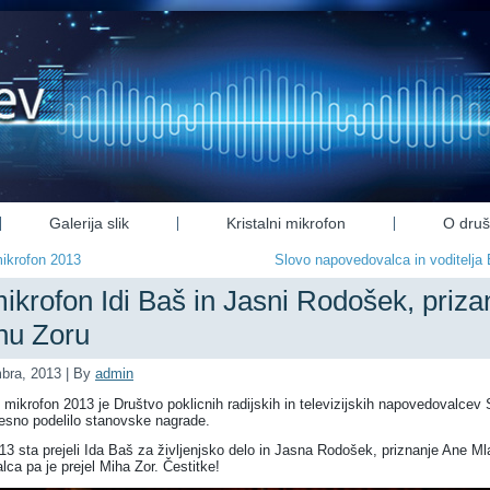
Galerija slik
Kristalni mikrofon
O druš
mikrofon 2013
Slovo napovedovalca in voditelja
mikrofon Idi Baš in Jasni Rodošek, priz
hu Zoru
bra, 2013
|
By
admin
ni mikrofon 2013 je Društvo poklicnih radijskih in televizijskih napovedovalcev
esno podelilo stanovske nagrade.
013 sta prejeli Ida Baš za življenjsko delo in Jasna Rodošek, priznanje Ane M
a pa je prejel Miha Zor. Čestitke!