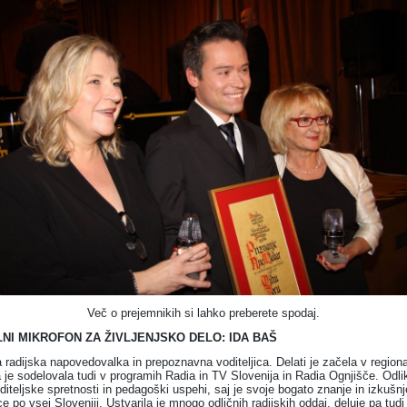
Več o prejemnikih si lahko preberete spodaj.
NI MIKROFON ZA ŽIVLJENJSKO DELO: IDA BAŠ
a radijska napovedovalka in prepoznavna voditeljica. Delati je začela v regio
 je sodelovala tudi v programih Radia in TV Slovenija in Radia Ognjišče. Odli
diteljske spretnosti in pedagoški uspehi, saj je svoje bogato znanje in izkušn
e po vsej Sloveniji. Ustvarila je mnogo odličnih radijskih oddaj, deluje pa tudi