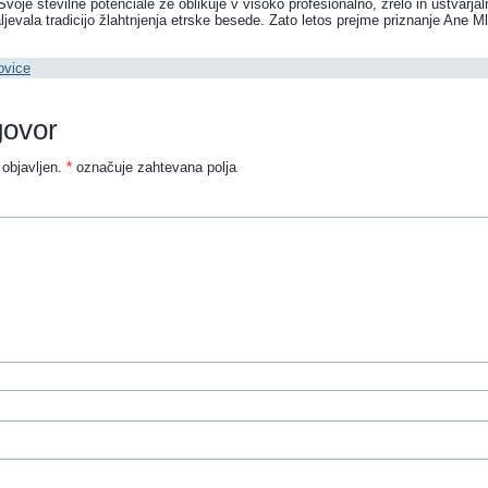
 Svoje številne potenciale že oblikuje v visoko profesionalno, zrelo in ustvarjal
ljevala tradicijo žlahtnjenja etrske besede. Zato letos prejme priznanje Ane 
ovice
govor
objavljen.
*
označuje zahtevana polja