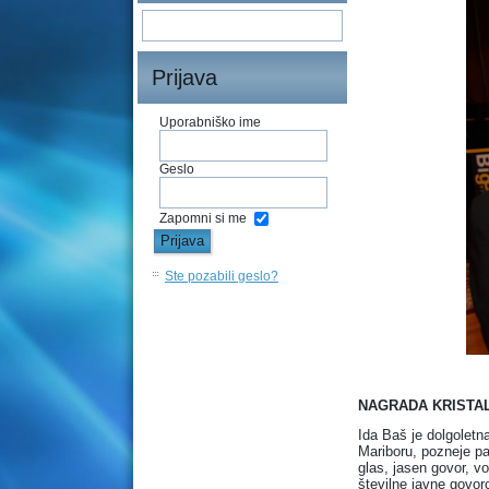
Prijava
Uporabniško ime
Geslo
Zapomni si me
Ste pozabili geslo?
NAGRADA KRISTAL
Ida Baš je dolgoletn
Mariboru, pozneje pa
glas, jasen govor, vo
številne javne govorc