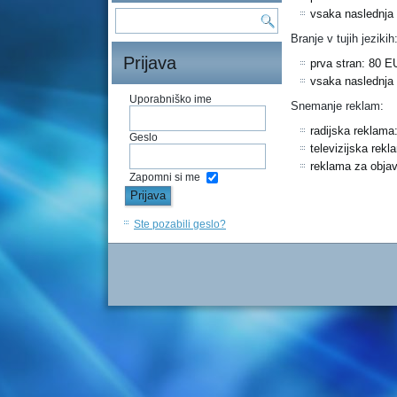
vsaka naslednja
Branje v tujih jezikih
Prijava
prva stran: 80 E
vsaka naslednja
Uporabniško ime
Snemanje reklam:
radijska reklama
Geslo
televizijska rek
reklama za obja
Zapomni si me
Ste pozabili geslo?