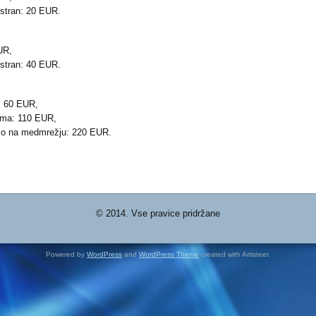
 stran: 20 EUR.
:
UR,
 stran: 40 EUR.
: 60 EUR,
lama: 110 EUR,
vo na medmrežju: 220 EUR.
© 2014. Vse pravice pridržane
Powered by
WordPress
and
WordPress Theme
created with Artisteer.