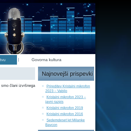
tvu
Govorna kultura
Najnovejši prispevki
4 smo člani izvršnega
Prireditev Kristalni mikrofon
2023 – Vabilo
Kristalni mikrofon 2023 –
javni razpis
Kristalni mikrofon 2019
Kristalni mikrofon 2016
Sedemdeset let Milanke
Bavcon