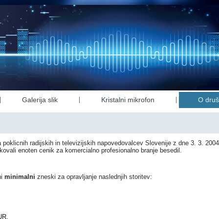
Galerija slik
Kristalni mikrofon
O druš
poklicnih radijskih in televizijskih napovedovalcev Slovenije z dne 3. 3. 200
kovali enoten cenik za komercialno profesionalno branje besedil.
ni
minimalni
zneski za opravljanje naslednjih storitev:
:
UR,