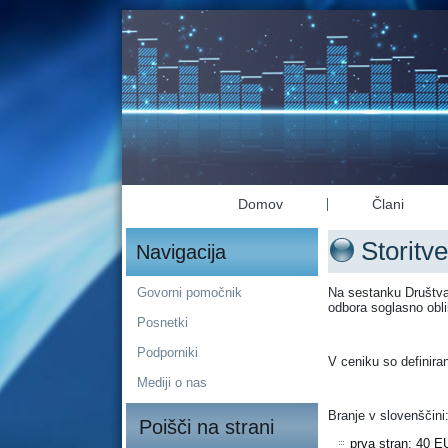
Domov
Člani
Storitve
Navigacija
Govorni pomočnik
Na sestanku Društva 
odbora soglasno obli
Posnetki
Podporniki
V ceniku so definira
Mediji o nas
Branje v slovenščini
Poišči na strani
prva stran: 40 E