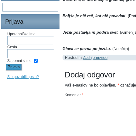
Boljše je nič reč, kot nič povedati.
(Por
Prijava
Jezik postavlja in podira svet.
(Armenij
Uporabniško ime
Geslo
Glava se pozna po jeziku.
(Nemčija)
Posted in
Zadnje novice
Zapomni si me
Dodaj odgovor
Ste pozabili geslo?
Vaš e-naslov ne bo objavljen.
*
označuje
Komentar
*