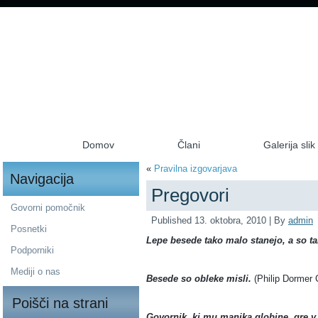
Domov
Člani
Galerija slik
«
Pravilna izgovarjava
Navigacija
Pregovori
Govorni pomočnik
Published
13. oktobra, 2010
|
By
admin
Posnetki
Lepe besede tako malo stanejo, a so t
Podporniki
Mediji o nas
Besede so obleke misli.
(Philip Dormer C
Poišči na strani
Govornik, ki mu manjka globine, gre v 