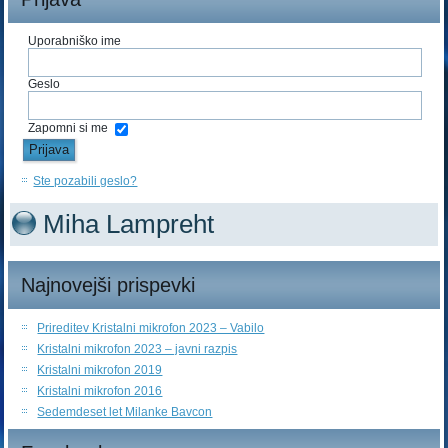
Uporabniško ime
Geslo
Zapomni si me
Ste pozabili geslo?
Miha Lampreht
Najnovejši prispevki
Prireditev Kristalni mikrofon 2023 – Vabilo
Kristalni mikrofon 2023 – javni razpis
Kristalni mikrofon 2019
Kristalni mikrofon 2016
Sedemdeset let Milanke Bavcon