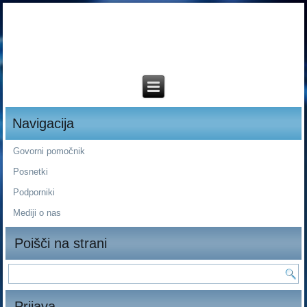
Navigacija
Govorni pomočnik
Posnetki
Podporniki
Mediji o nas
Poišči na strani
Prijava