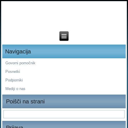
Navigacija
Govorni pomočnik
Posnetki
Podporniki
Mediji o nas
Poišči na strani
Prijava