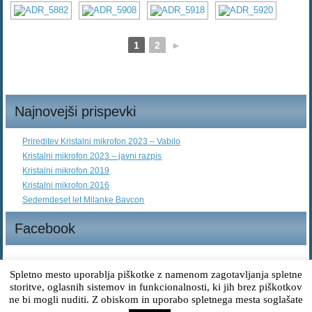
1
2
►
Najnovejši prispevki
Prireditev Kristalni mikrofon 2023 – Vabilo
Kristalni mikrofon 2023 – javni razpis
Kristalni mikrofon 2019
Kristalni mikrofon 2016
Sedemdeset let Milanke Bavcon
Facebook
Spletno mesto uporablja piškotke z namenom zagotavljanja spletne
storitve, oglasnih sistemov in funkcionalnosti, ki jih brez piškotkov
© 2014. Vse pravice pridržane
ne bi mogli nuditi. Z obiskom in uporabo spletnega mesta soglašate