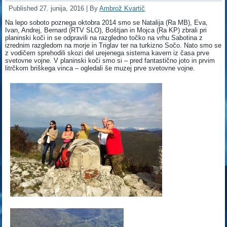
Published
27. junija, 2016
|
By
Ambrož Kvartič
Na lepo soboto poznega oktobra 2014 smo se Natalija (Ra MB), Eva,
Ivan, Andrej, Bernard (RTV SLO), Boštjan in Mojca (Ra KP) zbrali pri
planinski koči in se odpravili na razgledno točko na vrhu Sabotina z
izrednim razgledom na morje in Triglav ter na turkizno Sočo. Nato smo se
z vodičem sprehodili skozi del urejenega sistema kavern iz časa prve
svetovne vojne. V planinski koči smo si – pred fantastično joto in prvim
litrčkom briškega vinca – ogledali še muzej prve svetovne vojne.