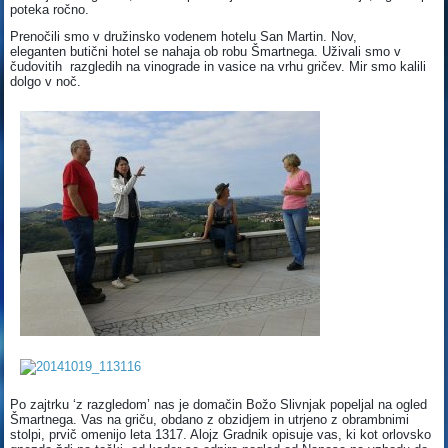
poteka ročno.
Prenočili smo v družinsko vodenem hotelu San Martin. Nov,
eleganten butični hotel se nahaja ob robu Šmartnega. Uživali smo v
čudovitih razgledih na vinograde in vasice na vrhu gričev. Mir smo kalili
dolgo v noč.
Po zajtrku ‘z razgledom’ nas je domačin Božo Slivnjak popeljal na ogled
Šmartnega. Vas na griču, obdano z obzidjem in utrjeno z obrambnimi
stolpi, prvič omenijo leta 1317. Alojz Gradnik opisuje vas, ki kot orlovsko