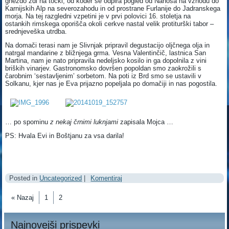
gnezdo ždi na točki, od koder se odpira pogled od Nanosa na vzhodu do
Karnijskih Alp na severozahodu in od prostrane Furlanije do Jadranskega
morja. Na tej razgledni vzpetini je v prvi polovici 16. stoletja na
ostankih rimskega oporišča okoli cerkve nastal velik protiturški tabor –
srednjeveška utrdba.
Na domači terasi nam je Slivnjak pripravil degustacijo oljčnega olja in
natrgal mandarine z bližnjega grma. Vesna Valentinčič, lastnica San
Martina, nam je nato pripravila nedeljsko kosilo in ga dopolnila z vini
briških vinarjev. Gastronomsko dovršen popoldan smo zaokrožili s
čarobnim ‘sestavljenim’ sorbetom. Na poti iz Brd smo se ustavili v
Solkanu, kjer nas je Eva prijazno popeljala po domačiji in nas pogostila.
… po spominu
z nekaj črnimi luknjami
zapisala Mojca …
PS: Hvala Evi in Boštjanu za vsa darila!
Posted in
Uncategorized
|
Komentiraj
« Nazaj
1
2
Najnovejši prispevki