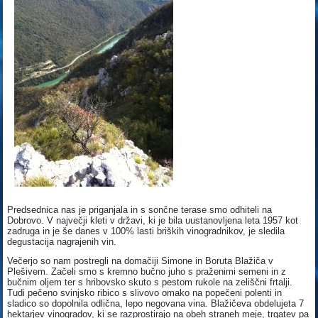
Predsednica nas je priganjala in s sončne terase smo odhiteli na
Dobrovo. V največji kleti v državi, ki je bila uustanovljena leta 1957 kot
zadruga in je še danes v 100% lasti briških vinogradnikov, je sledila
degustacija nagrajenih vin.
Večerjo so nam postregli na domačiji Simone in Boruta Blažiča v
Plešivem. Začeli smo s kremno bučno juho s praženimi semeni in z
bučnim oljem ter s hribovsko skuto s pestom rukole na zeliščni frtalji.
Tudi pečeno svinjsko ribico s slivovo omako na popečeni polenti in
sladico so dopolnila odlična, lepo negovana vina. Blažičeva obdelujeta 7
hektarjev vinogradov, ki se razprostirajo na obeh straneh meje, trgatev pa