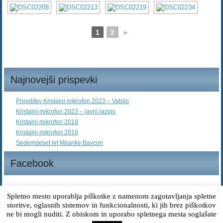
1
2
►
Najnovejši prispevki
Prireditev Kristalni mikrofon 2023 – Vabilo
Kristalni mikrofon 2023 – javni razpis
Kristalni mikrofon 2019
Kristalni mikrofon 2016
Sedemdeset let Milanke Bavcon
Facebook
Spletno mesto uporablja piškotke z namenom zagotavljanja spletne
storitve, oglasnih sistemov in funkcionalnosti, ki jih brez piškotkov
© 2014. Vse pravice pridržane
ne bi mogli nuditi. Z obiskom in uporabo spletnega mesta soglašate