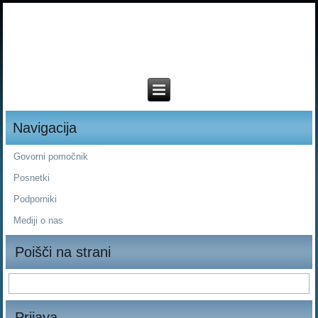
Navigacija
Govorni pomočnik
Posnetki
Podporniki
Mediji o nas
Poišči na strani
Prijava