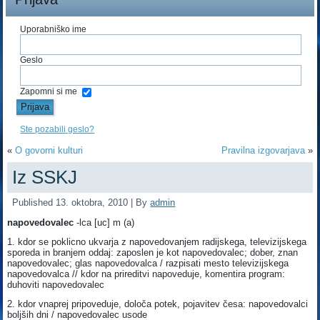
Uporabniško ime
Geslo
Zapomni si me
Ste pozabili geslo?
«
O govorni kulturi
Pravilna izgovarjava
»
Iz SSKJ
Published
13. oktobra, 2010
|
By
admin
napovedovalec
-lca [uc] m (a)
1. kdor se poklicno ukvarja z napovedovanjem radijskega, televizijskega
sporeda in branjem oddaj: zaposlen je kot napovedovalec; dober, znan
napovedovalec; glas napovedovalca / razpisati mesto televizijskega
napovedovalca // kdor na prireditvi napoveduje, komentira program:
duhoviti napovedovalec
2. kdor vnaprej pripoveduje, določa potek, pojavitev česa: napovedovalci
boljših dni / napovedovalec usode