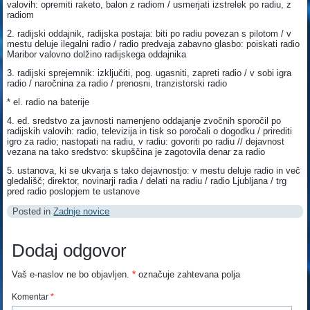
valovih: opremiti raketo, balon z radiom / usmerjati izstrelek po radiu, z
radiom
2. radijski oddajnik, radijska postaja: biti po radiu povezan s pilotom / v
mestu deluje ilegalni radio / radio predvaja zabavno glasbo: poiskati radio
Maribor valovno dolžino radijskega oddajnika
3. radijski sprejemnik: izključiti, pog. ugasniti, zapreti radio / v sobi igra
radio / naročnina za radio / prenosni, tranzistorski radio
* el. radio na baterije
4. ed. sredstvo za javnosti namenjeno oddajanje zvočnih sporočil po
radijskih valovih: radio, televizija in tisk so poročali o dogodku / prirediti
igro za radio; nastopati na radiu, v radiu: govoriti po radiu // dejavnost
vezana na tako sredstvo: skupščina je zagotovila denar za radio
5. ustanova, ki se ukvarja s tako dejavnostjo: v mestu deluje radio in več
gledališč; direktor, novinarji radia / delati na radiu / radio Ljubljana / trg
pred radio poslopjem te ustanove
Posted in
Zadnje novice
Dodaj odgovor
Vaš e-naslov ne bo objavljen.
*
označuje zahtevana polja
Komentar
*