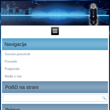
Navigacija
Govorni pomočnik
Posnetki
Podporniki
Mediji o nas
Poišči na strani
Prijava