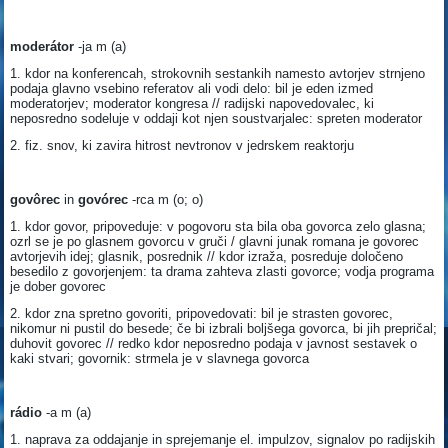
moder
á
tor
-ja m (a)
1. kdor na konferencah, strokovnih sestankih namesto avtorjev strnjeno
podaja glavno vsebino referatov ali vodi delo: bil je eden izmed
moderatorjev; moderator kongresa // radijski napovedovalec, ki
neposredno sodeluje v oddaji kot njen soustvarjalec: spreten moderator
2. fiz. snov, ki zavira hitrost nevtronov v jedrskem reaktorju
gov
ô
rec
in
gov
ó
rec
-rca m (o; o)
1. kdor govor, pripoveduje: v pogovoru sta bila oba govorca zelo glasna;
ozrl se je po glasnem govorcu v gruči / glavni junak romana je govorec
avtorjevih idej; glasnik, posrednik // kdor izraža, posreduje določeno
besedilo z govorjenjem: ta drama zahteva zlasti govorce; vodja programa
je dober govorec
2. kdor zna spretno govoriti, pripovedovati: bil je strasten govorec,
nikomur ni pustil do besede; če bi izbrali boljšega govorca, bi jih prepričal;
duhovit govorec // redko kdor neposredno podaja v javnost sestavek o
kaki stvari; govornik: strmela je v slavnega govorca
r
á
dio
-a m (a)
1. naprava za oddajanje in sprejemanje el. impulzov, signalov po radijskih